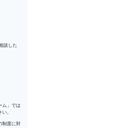
相談した
。
ーム」では
さい。
の制度に対