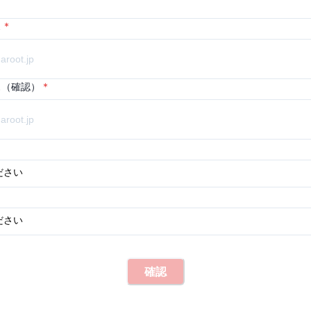
ス
*
ス（確認）
*
確認