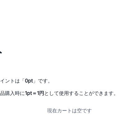
ト
イントは「
0pt
」です。
品購入時に
1pt＝1円
として使用することができます。
現在カートは空です